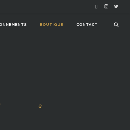
ONNEMENTS
BOUTIQUE
CONTACT
é
r
c
n
m
q
o
e
u
e
e
t
l