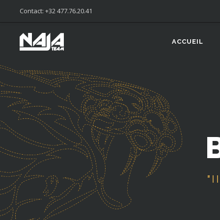
Contact: +32 477.76.20.41
ACCUEIL
"
I