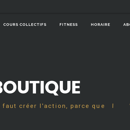
COURS COLLECTIFS
FITNESS
HORAIRE
AB
BOUTIQUE
o
i
l
f
a
u
t
c
r
é
e
r
l
'
a
c
t
i
o
n
,
p
a
r
c
e
q
u
e
l
'
a
c
t