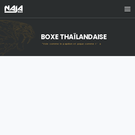
BOXE THAÏLANDAISE
e
b
a
’
l
"
V
o
l
e
c
o
m
m
e
l
e
p
a
p
i
l
l
o
n
e
t
p
i
q
u
e
c
o
m
m
e